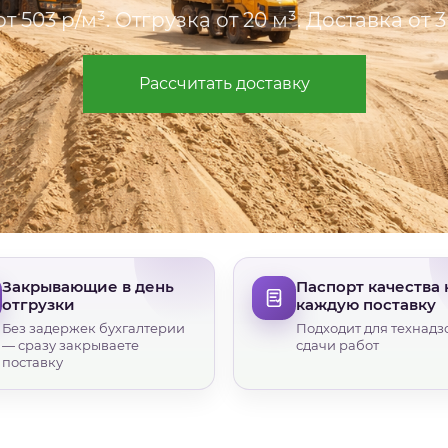
т 503 р/м³. Отгрузка от 20 м³. Доставка от 3
Рассчитать доставку
Закрывающие в день
Паспорт качества 
отгрузки
каждую поставку
Без задержек бухгалтерии
Подходит для технадз
— сразу закрываете
сдачи работ
поставку