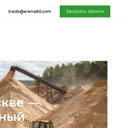
Заказать звонок
trade@arena60.com
скве —
яный