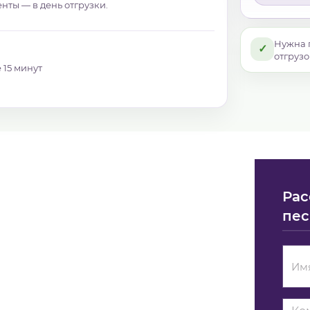
нты — в день отгрузки.
Нужна 
✓
отгрузо
 15 минут
Рас
пес