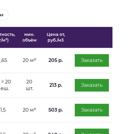
ах
тность,
мин.
Цена от,
т/м³)
объём
руб./м3
1,65
20 м³
205 р.
Заказать
т = 20
20
213 р.
Заказать
еш.
шт.
1,5
20 м³
503 р.
Заказать