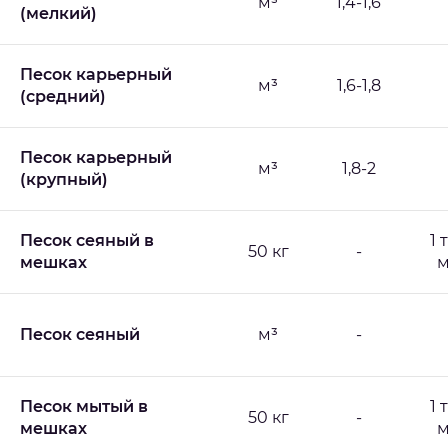
м³
1,4-1,6
(мелкий)
Песок карьерный
м³
1,6-1,8
(средний)
Песок карьерный
м³
1,8-2
(крупный)
Песок сеяный в
1 
50 кг
-
мешках
м
Песок сеяный
м³
-
Песок мытый в
1 
50 кг
-
мешках
м