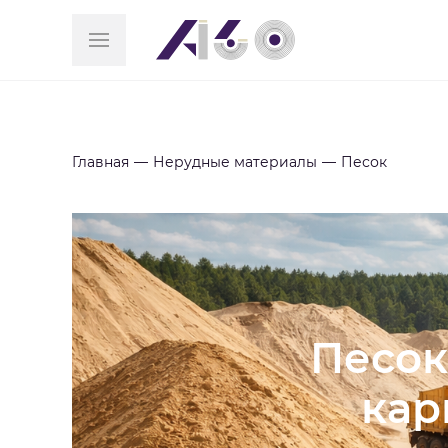
Главная
Нерудные материалы
Песок
Песок
кар