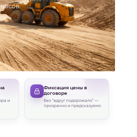
 часов.
на
Фиксация цены в
договоре
ора и
Без “вдруг подорожало” —
прозрачно и предсказуемо