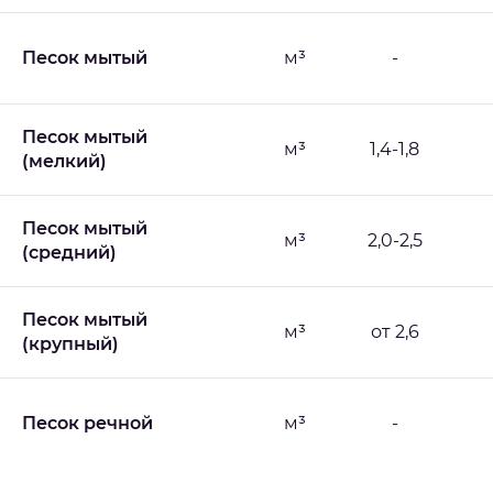
Песок мытый
м³
-
Песок мытый
м³
1,4-1,8
(мелкий)
Песок мытый
м³
2,0-2,5
(средний)
Песок мытый
м³
от 2,6
(крупный)
Песок речной
м³
-