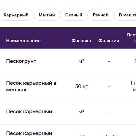
Карьерный
Мытый
Сеяный
Речной
В мешк
Пло
Наименование
Фасовка
Фракция
(
Пескогрунт
м³
-
Песок карьерный в
1 
50 кг
-
мешках
м
Песок карьерный
м³
-
Песок карьерный