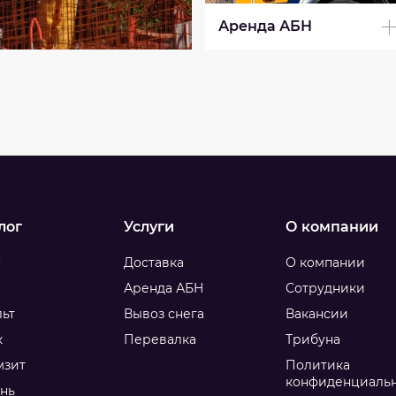
Аренда АБН
лог
Услуги
О компании
н
Доставка
О компании
Аренда АБН
Сотрудники
ьт
Вывоз снега
Вакансии
к
Перевалка
Трибуна
мзит
Политика
конфиденциаль
нь