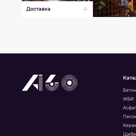
Доставка
Ката
Бето
ЖБИ
Асфал
Песо
Кера
Щебе