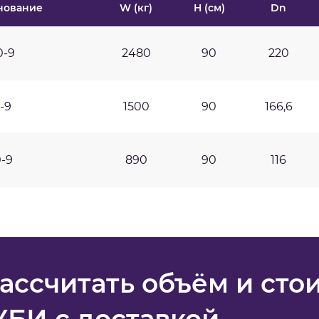
нование
W (кг)
H (см)
Dn
0-9
2480
90
220
-9
1500
90
166,6
-9
890
90
116
ассчитать объём и сто