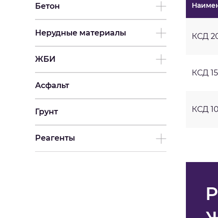
Наиме
Бетон
Нерудные материалы
КСД 2
ЖБИ
КСД 15
Асфальт
КСД 10
Грунт
Реагенты
Р