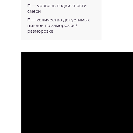
П
— уровень подвижности
смеси
F
— количество допустимых
циклов по заморозке /
разморозке