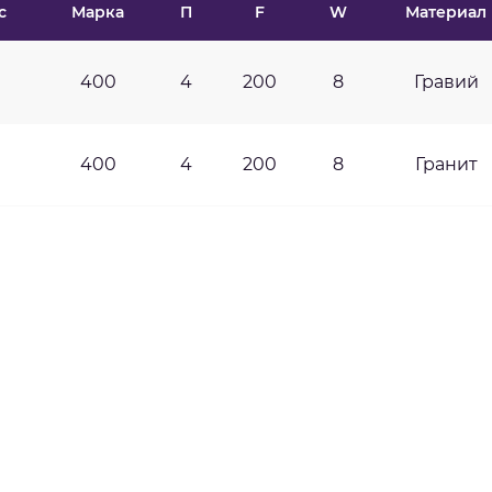
с
Марка
П
F
W
Материал
400
4
200
8
Гравий
400
4
200
8
Гранит